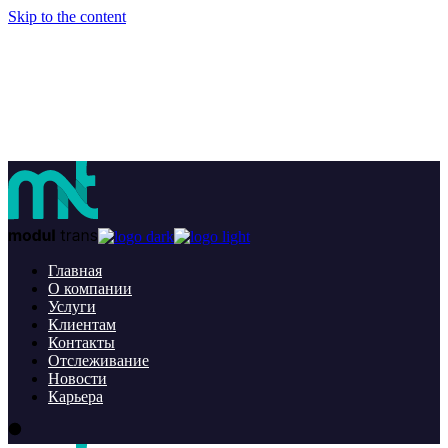
Skip to the content
Модультранс – Ваш партнер в сфере морских перевозок и экспедирования
грузов.
+7 (495) 653 8545
info@modultrans.ru
Главная
О компании
Услуги
Клиентам
Контакты
Отслеживание
Новости
Карьера