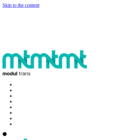
Skip to the content
Модультранс – Ваш партнер в сфере морских перевозок и экспедирования
грузов.
+7 (495) 653 8545
info@modultrans.ru
Главная
О компании
Услуги
Клиентам
Контакты
Отслеживание
Новости
Карьера